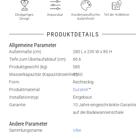
Einzigartiges
Anpassbar
Kundenspezifisches
Teil der Kollektion
Design
Außenfinish
PRODUKTDETAILS
Allgemeine Parameter
Außenmaße (cm)
280 L x 235 W x 85 H
Tiefe zum Überlaufablauf (cm)
66.6
Produktgewicht (kg)
585
Wasserkapazität (Kapazitätseinheit)
1160
Form
Rechteckig
Produktmaterial
DurateX
™
Installationstyp
Eingebaut
Garantie
10 Jahre eingeschränkte Garanti
auf die Badewannenschale
Andere Parameter
Sammlungsname
Vibe