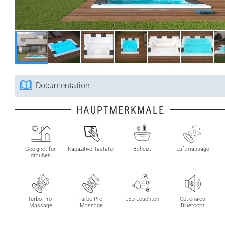
Documentation
HAUPTMERKMALE
Geeignet für
Kapazitive Tastatur
Beheizt
Luftmassage
draußen
Turbo-Pro-
Turbo-Pro-
LED-Leuchten
Optionales
Massage
Massage
Bluetooth