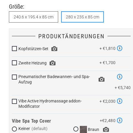
Größe:
240.6 x 195.4 x 85 cm
280 x 235 x 85 cm
PRODUKTÄNDERUNGEN
+ €1,810
Kopfstützen-Set
+ €1,700
Zweite Heizung
Pneumatischer Badewannen- und Spa-
Aufzug
+ €5,740
Vibe Active Hydromassage addon-
+ €2,030
Modificator
Vibe Spa Top Cover
+€2,480
Keiner
Braun