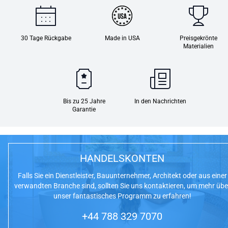
30 Tage Rückgabe
Made in USA
Preisgekrönte
Materialien
Bis zu 25 Jahre
In den Nachrichten
Garantie
HANDELSKONTEN
Falls Sie ein Dienstleister, Bauunternehmer, Architekt oder aus einer
verwandten Branche sind, sollten Sie uns kontaktieren, um mehr übe
unser fantastisches Programm zu erfahren!
+44 788 329 7070