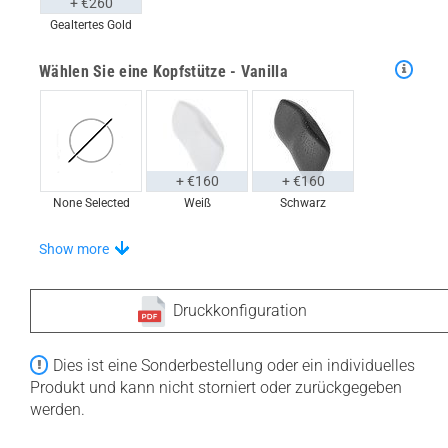
+ €260
Gealtertes Gold
Wählen Sie eine Kopfstütze - Vanilla
+ €160
+ €160
None Selected
Weiß
Schwarz
Wählen Sie Ihren Schritt
Show more
Druckkonfiguration
+ €710
+ €710
Dies ist eine Sonderbestellung oder ein individuelles
None Selected
Iroko
Amerikanische
Produkt und kann nicht storniert oder zurückgegeben
Walnuss
werden.