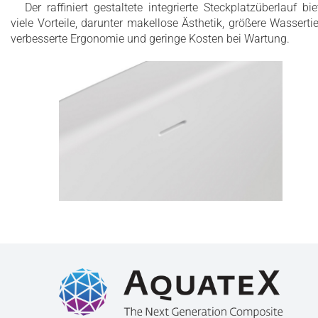
Der raffiniert gestaltete integrierte Steckplatzüberlauf bie
Einzigartiges patentiertes Design mit
viele Vorteile, darunter makellose Ästhetik, größere Wassertie
eingebauter, ergonomisch geformter
verbesserte Ergonomie und geringe Kosten bei Wartung.
Kopfstütze
Hergestellt in USA
Andere RAL-Farben auf Anfrage
Dauerhafte, schmutzabweisende Beschichtung
Vakuumbeschichtete dekorative
Außenverkleidung für hohe Temperaturen