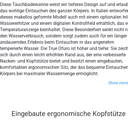
Diese Tauchbadewanne weist ein tieferes Design auf und erlau
das wohlige Eintauchen des ganzen Körpers. In Italien entworfen
dieses makellos geformte Modell auch mit einem optionalen Inl
Wassererhitzer und einem digitalen Kontrollfeld erhältlich, das e
Temperaturanzeige beinhaltet. Diese Besonderheit senkt nicht n
den Wasserverbrauch, sondern sorgt zudem auch für ein länger
andauerndes Erlebnis beim Eintauchen in das angenehm
temperierte Wasser. Die True Ofuro ist höher und tiefer. Sie zeic
sich durch einen leicht erhöhten Rand aus, der eine verbesserte
Nacken- und Kopfstütze bietet und besitzt einen eingebauten,
komfortablen ergonomischen Sitz, der das bequeme Eintauche
Körpers bei maximaler Wassermenge ermöglicht.
Show mor
Die True Ofuro Mini ist wesentlich höher als die der
ursprünglichen True Ofuro und deshalb raten wir den Persone
die kleiner als 1,70 m zum Kauf unserer stilvollen Holztrittstuf
Eingebaute ergonomische Kopfstütze
Das internationale Industriedesignteam von Acuatica hat bei
der Entwicklung fortschrittliche CAD Werkzeuge, modellbilde