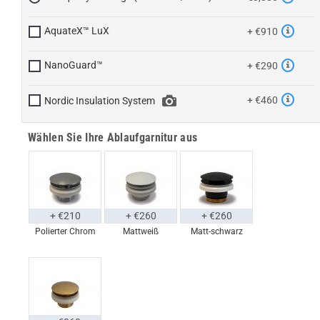
AquateX™ LuX
+ €910
NanoGuard™
+ €290
+ €460
Nordic Insulation System
Wählen Sie Ihre Ablaufgarnitur aus
+ €210
+ €260
+ €260
Polierter Chrom
Mattweiß
Matt-schwarz