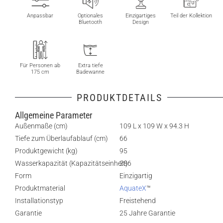
Anpassbar
Optionales
Einzigartiges
Teil der Kollektion
Bluetooth
Design
Für Personen ab
Extra tiefe
175 cm
Badewanne
PRODUKTDETAILS
Allgemeine Parameter
Außenmaße (cm)
109 L x 109 W x 94.3 H
Tiefe zum Überlaufablauf (cm)
66
Produktgewicht (kg)
95
Wasserkapazität (Kapazitätseinheit)
286
Form
Einzigartig
Produktmaterial
AquateX
™
Installationstyp
Freistehend
Garantie
25 Jahre Garantie