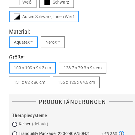
Weiß
Schwarz
Außen Schwarz, Innen Weiß
Material:
AquateX™
NeroX™
Größe:
109 x 109 x 94.3 cm
123.7 x 79.3 x 94 cm
131 x 92 x 86 cm
156 x 125 x 94.5 cm
PRODUKTÄNDERUNGEN
Therapiesysteme
Keiner
Tranquility Package (220-240V/50Hz)
+ €3,380