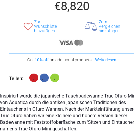
€8,820
+ €1,180
Zur
Zum
Teak
Wunschliste
Vergleichen
hinzufügen
hinzufügen
Heben Sie sich mit diesen Universal Fußmatten stilvoll
hervor
Get
10% off
on additional products...
Weiterlesen
+ €690
+ €700
Teilen:
None Selected
Iroko
Amerikanische
Walnuss
Inspiriert wurde die japanische Tauchbadewanne True Ofuro Mi
von Aquatica durch die antiken japanischen Traditionen des
Eintauchens in Ofuro Wannen. Nach der Markteinführung unser
True Ofuro haben wir eine kleinere und höhere Version dieser
+ €950
Badewanne mit Feststoffoberfläche zum ‘Sitzen und Eintauchen
Teak
namens True Ofuro Mini geschaffen.